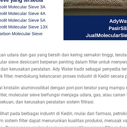
 akan udara dan gas yang bersih dan kering semakin tinggi, te
ular sieve desiccant berperan penting dalam filter untuk menyera
dan kerusakan peralatan. Ady Water hadir sebagai penyedia te
 filter, mendukung kelancaran proses industri di Kediri secara p
l kristalin aluminosilikat dengan pori-pori teratur yang mampu
ilter, molecular sieve berfungsi menjaga udara, gas, atau cairan
ekuan, dan kerusakan peralatan sistem filtrasi.
ihat pada berbagai industri di Kediri, mulai dari farmasi, petro
 sistem filter dapat menurunkan kualitas produksi, merusak val