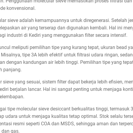
n. Penggunaan molecular sieve memastikan proses filtrasi dan d
ode konvensional.
ar sieve adalah kemampuannya untuk diregenerasi. Setelah jen
lepaskan air yang terserap dan digunakan kembali. Hal ini menj
i industri di Kediri yang menggunakan filter secara intensif.
ul meliputi pemilihan tipe yang kurang tepat, ukuran bead yan
Misalnya, tipe 3A lebih efektif untuk filtrasi udara ringan, sed
an dengan kandungan air lebih tinggi. Pemilihan tipe yang tepa
h panjang.
ieve yang sesuai, sistem filter dapat bekerja lebih efisien, m
iri berjalan lancar. Hal ini sangat penting untuk menjaga konti
 kelembapan.
 tipe molecular sieve desiccant berkualitas tinggi, termasuk 3
 udara untuk menjaga kualitas tetap optimal. Stok selalu terse
entasi resmi seperti COA dan MSDS, sehingga aman dan terperc
a dan gas.