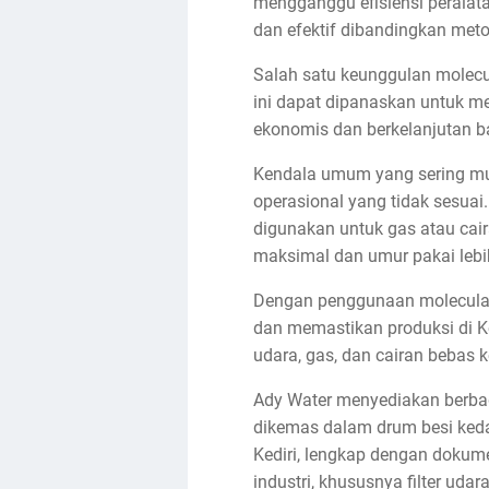
mengganggu efisiensi peralata
dan efektif dibandingkan met
Salah satu keunggulan molecul
ini dapat dipanaskan untuk me
ekonomis dan berkelanjutan bag
Kendala umum yang sering munc
operasional yang tidak sesuai. 
digunakan untuk gas atau cair
maksimal dan umur pakai lebi
Dengan penggunaan molecular s
dan memastikan produksi di Ked
udara, gas, dan cairan bebas
Ady Water menyediakan berbagai
dikemas dalam drum besi kedap
Kediri, lengkap dengan dokum
industri, khususnya filter udar