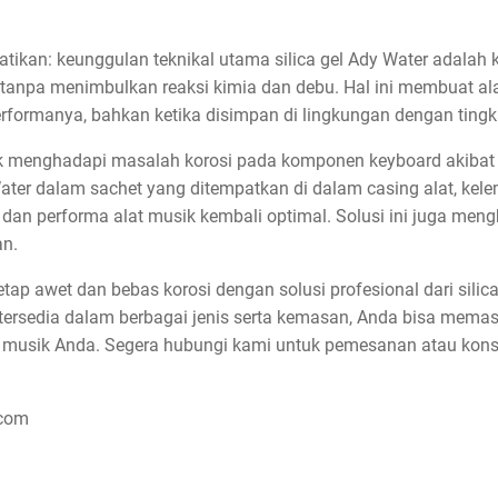
rhatikan: keunggulan teknikal utama silica gel Ady Water ada
npa menimbulkan reaksi kimia dan debu. Hal ini membuat alat 
performanya, bahkan ketika disimpan di lingkungan dengan tingk
ik menghadapi masalah korosi pada komponen keyboard akibat
ter dalam sachet yang ditempatkan di dalam casing alat, kele
dan performa alat musik kembali optimal. Solusi ini juga men
n.
etap awet dan bebas korosi dengan solusi profesional dari silic
 tersedia dalam berbagai jenis serta kemasan, Anda bisa mema
an musik Anda. Segera hubungi kami untuk pemesanan atau kons
.com