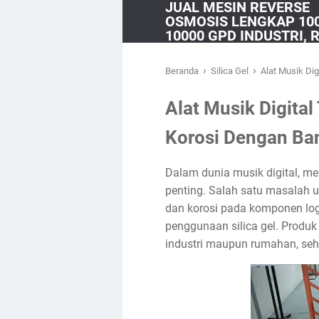
JUAL MESIN REVERSE
OSMOSIS LENGKAP 10
10000 GPD INDUSTRI,
– ADY WATER
›
›
Beranda
Silica Gel
Alat Musik Dig
Alat Musik Digital
Korosi Dengan Ban
Dalam dunia musik digital, men
penting. Salah satu masalah 
dan korosi pada komponen loga
penggunaan silica gel. Produ
industri maupun rumahan, sehi