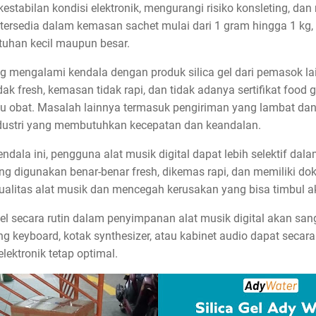
estabilan kondisi elektronik, mengurangi risiko konsleting, d
tersedia dalam kemasan sachet mulai dari 1 gram hingga 1 kg, 
tuhan kecil maupun besar.
 mengalami kendala dengan produk silica gel dari pemasok l
ak fresh, kemasan tidak rapi, dan tidak adanya sertifikat food
 obat. Masalah lainnya termasuk pengiriman yang lambat dan
ndustri yang membutuhkan kecepatan dan keandalan.
la ini, pengguna alat musik digital dapat lebih selektif dalam
 digunakan benar-benar fresh, dikemas rapi, dan memiliki do
ualitas alat musik dan mencegah kerusakan yang bisa timbul a
 gel secara rutin dalam penyimpanan alat musik digital akan s
ing keyboard, kotak synthesizer, atau kabinet audio dapat secar
lektronik tetap optimal.